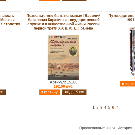
льность
Позвольте мне быть полезным! Василий
Путеводитель 
 Москвы.
Назарович Каразин на государственной
1991
X столетия.
службе и в общественной жизни России
первой трети XIX в. Ю. Е. Грачева
Ар
Артикул:
15188
192.00 руб.
ее
подробнее
1
2
3
4
5
6
7
Православные книги | История