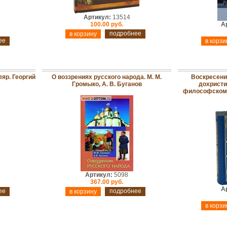
Артикул:
13514
100.00 руб.
А
подробнее
ее
яр. Георгий
О воззрениях русского народа. М. М.
Воскресени
Громыко, А. В. Буганов
дохристи
философском 
Артикул:
5098
367.00 руб.
А
ее
подробнее