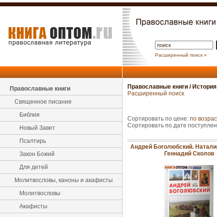
Расширенный поиск »
Православные книги
/
История
Православные книги
Расширенный поиск
Священное писание
Библия
Сортировать по цене:
по возра
Сортировать по дате поступле
Новый Завет
Псалтирь
Андрей Боголюбский. Натали
Геннадий Сколов
Закон Божий
Для детей
Молитвословы, каноны и акафисты
Молитвословы
Акафисты