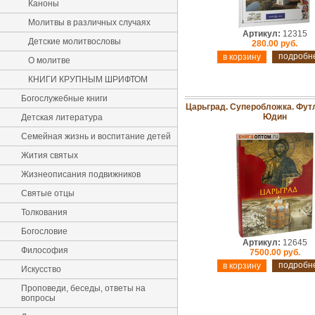
Каноны
Молитвы в различных случаях
Артикул:
12315
Детские молитвословы
280.00 руб.
подробн
О молитве
КНИГИ КРУПНЫМ ШРИФТОМ
Богослужебные книги
Царьград. Суперобложка. Футл
Юдин
Детская литература
Семейная жизнь и воспитание детей
Жития святых
Жизнеописания подвижников
Святые отцы
Толкования
Богословие
Артикул:
12645
Философия
7500.00 руб.
подробн
Искусство
Проповеди, беседы, ответы на
вопросы