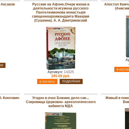
. Аксаков
Русские на Афоне.Очерк жизни и
Апостол Камч
деятельности игумена русского
(Анисим
Пантелеимонова монастыря
священноархимандрита Макария
(Сушкина). А. А. Дмитриевский
А
ее
Артикул:
14325
285.00 руб.
подробнее
О. Коялович
Угодно в очах Божиих дело сие...
Живый в помо
Сокровища Церковно- археологического
Вик
кабинета МДА