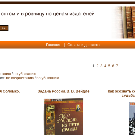
Главная
Оплата и доставка
1
2
3
4
5
6
7
станию
/
по убыванию
ния:
по возрастанию
/
по убыванию
я Соломко,
Задача России. В. В. Вейдле
Как осознать с
судьба