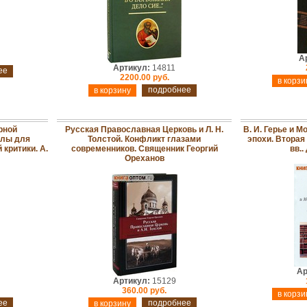
А
Артикул:
14811
ее
2200.00 руб.
подробнее
рной
Русская Православная Церковь и Л. Н.
В. И. Герье и М
алы для
Толстой. Конфликт глазами
эпохи. Вторая
критики. А.
современников. Священник Георгий
вв..
Ореханов
Ар
Артикул:
15129
360.00 руб.
ее
подробнее