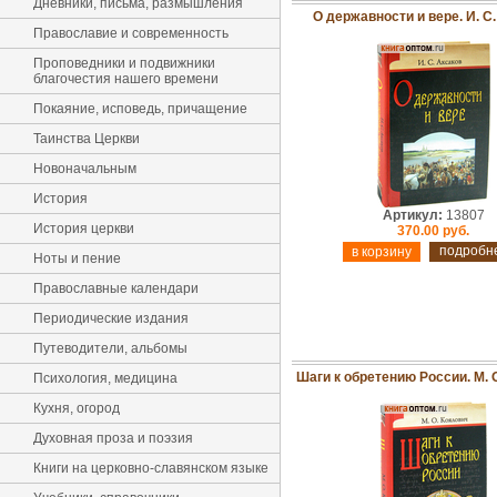
Дневники, письма, размышления
О державности и вере. И. С
Православие и современность
Проповедники и подвижники
благочестия нашего времени
Покаяние, исповедь, причащение
Таинства Церкви
Новоначальным
История
Артикул:
13807
История церкви
370.00 руб.
подробн
Ноты и пение
Православные календари
Периодические издания
Путеводители, альбомы
Шаги к обретению России. М. 
Психология, медицина
Кухня, огород
Духовная проза и поэзия
Книги на церковно-славянском языке