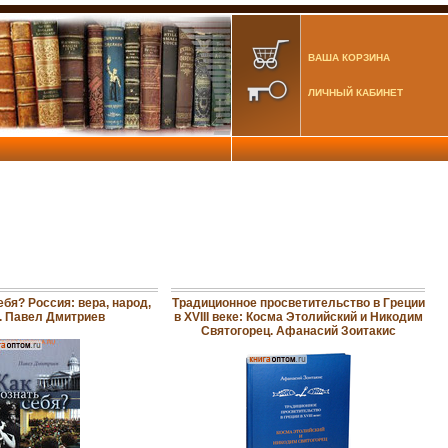
ВАША КОРЗИНА
ЛИЧНЫЙ КАБИНЕТ
ебя? Россия: вера, народ,
Традиционное просветительство в Греции
. Павел Дмитриев
в ХVIII веке: Косма Этолийский и Никодим
Святогорец. Афанасий Зоитакис