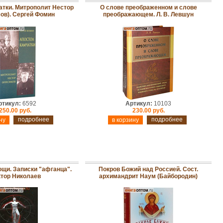
атки. Митрополит Нестор
О слове преображенном и слове
ов). Сергей Фомин
преображающем. Л. В. Левшун
ртикул:
6592
Артикул:
10103
250.00 руб.
230.00 руб.
подробнее
подробнее
щи. Записки "афганца".
Покров Божий над Россией. Сост.
тор Николаев
архимандрит Наум (Байбородин)