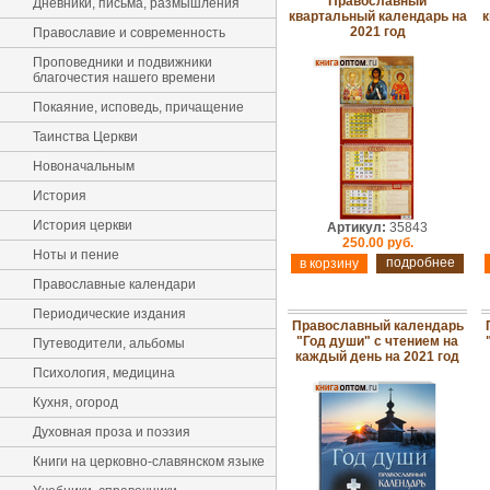
Православный
Дневники, письма, размышления
квартальный календарь на
к
2021 год
Православие и современность
Проповедники и подвижники
благочестия нашего времени
Покаяние, исповедь, причащение
Таинства Церкви
Новоначальным
История
История церкви
Артикул:
35843
250.00 руб.
Ноты и пение
подробнее
Православные календари
Периодические издания
Православный календарь
"Год души" с чтением на
Путеводители, альбомы
каждый день на 2021 год
Психология, медицина
Кухня, огород
Духовная проза и поэзия
Книги на церковно-славянском языке