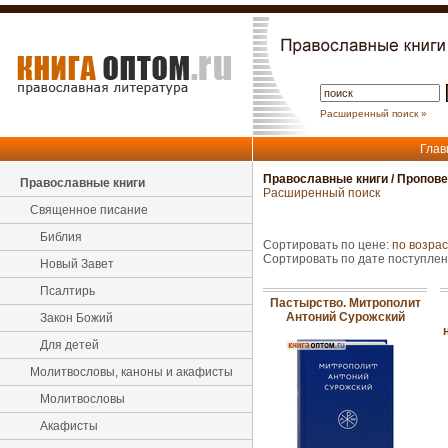
Расширенный поиск »
Глав
Православные книги
/
Пропове
Православные книги
Расширенный поиск
Священное писание
Библия
Сортировать по цене:
по возра
Сортировать по дате поступле
Новый Завет
Псалтирь
Пастырство. Митрополит
Антоний Сурожский
Закон Божий
Для детей
Молитвословы, каноны и акафисты
Молитвословы
Акафисты