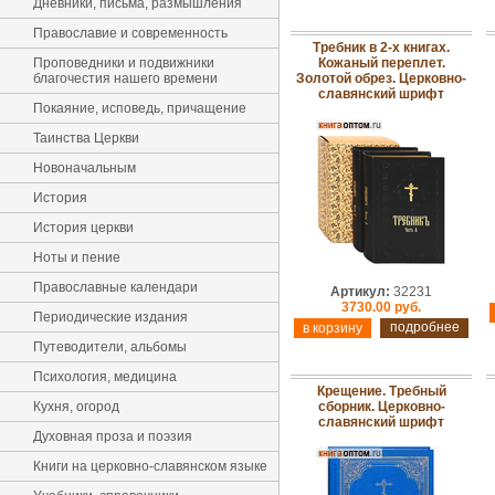
Дневники, письма, размышления
Православие и современность
Требник в 2-х книгах.
Проповедники и подвижники
Кожаный переплет.
благочестия нашего времени
Золотой обрез. Церковно-
славянский шрифт
Покаяние, исповедь, причащение
Таинства Церкви
Новоначальным
История
История церкви
Ноты и пение
Православные календари
Артикул:
32231
3730.00 руб.
Периодические издания
подробнее
Путеводители, альбомы
Психология, медицина
Крещение. Требный
Кухня, огород
сборник. Церковно-
славянский шрифт
Духовная проза и поэзия
Книги на церковно-славянском языке