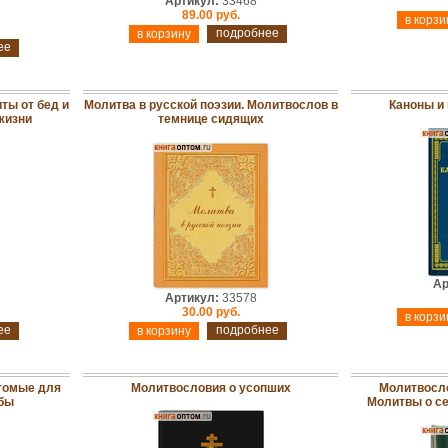
Артикул:
33468
89.00 руб.
подробнее
ее
ты от бед и
Молитва в русской поэзии. Молитвослов в
Каноны и
 жизни
темнице сидящих
Ар
Артикул:
33578
30.00 руб.
ее
подробнее
томые для
Молитвословия о усопших
Молитвосло
бы
Молитвы о сем