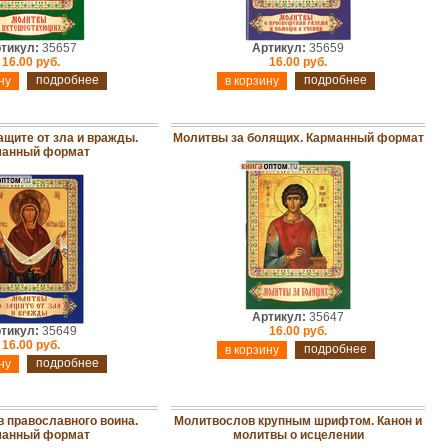
тикул:
35657
Артикул:
35659
16.00 руб.
16.00 руб.
подробнее
подробнее
ащите от зла и вражды.
Молитвы за болящих. Карманный формат
манный формат
Артикул:
35647
тикул:
35649
16.00 руб.
16.00 руб.
подробнее
подробнее
 православного воина.
Молитвослов крупным шрифтом. Канон и
манный формат
молитвы о исцелении