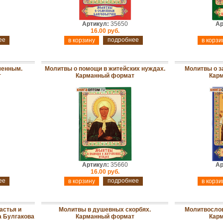
Артикул:
35650
Ар
16.00 руб.
ее
подробнее
ченным.
Молитвы о помощи в житейских нуждах.
Молитвы о з
т
Карманный формат
Кар
Артикул:
35660
Ар
16.00 руб.
ее
подробнее
астья и
Молитвы в душевных скорбях.
Молитвослов
а Булгакова
Карманный формат
Кар