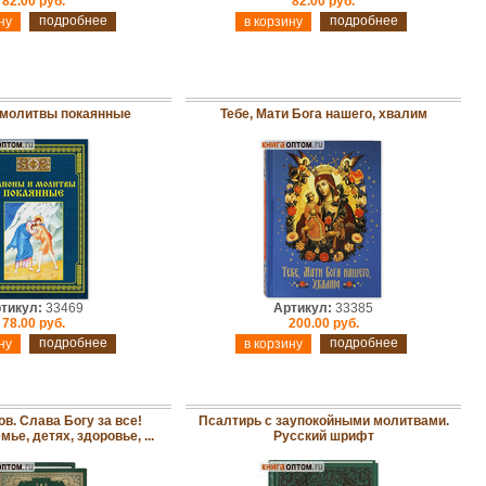
82.00 руб.
82.00 руб.
подробнее
подробнее
 молитвы покаянные
Тебе, Мати Бога нашего, хвалим
тикул:
33469
Артикул:
33385
78.00 руб.
200.00 руб.
подробнее
подробнее
в. Слава Богу за все!
Псалтирь с заупокойными молитвами.
ье, детях, здоровье, ...
Русский шрифт