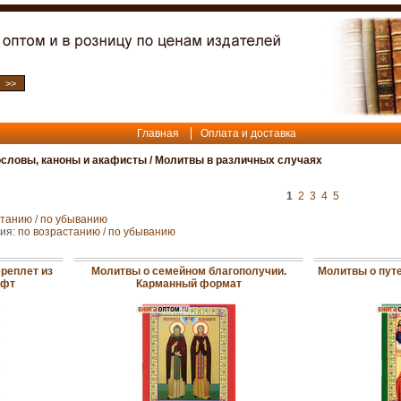
Главная
Оплата и доставка
словы, каноны и акафисты
/
Молитвы в различных случаях
1
2
3
4
5
станию
/
по убыванию
ния:
по возрастанию
/
по убыванию
ереплет из
Молитвы о семейном благополучии.
Молитвы о пут
ифт
Карманный формат