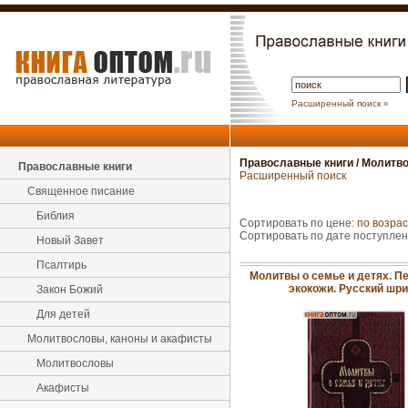
Расширенный поиск »
Православные книги
/
Молитво
Православные книги
Расширенный поиск
Священное писание
Библия
Сортировать по цене:
по возра
Сортировать по дате поступле
Новый Завет
Псалтирь
Молитвы о семье и детях. П
экокожи. Русский шр
Закон Божий
Для детей
Молитвословы, каноны и акафисты
Молитвословы
Акафисты