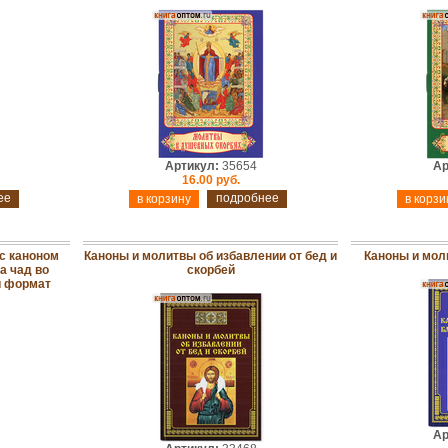
Артикул:
35654
Ар
16.00 руб.
ее
подробнее
с каноном
Каноны и молитвы об избавлении от бед и
Каноны и мол
а чад во
скорбей
й формат
Ар