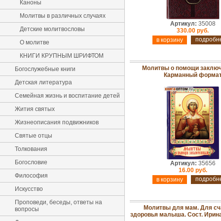
Каноны
Молитвы в различных случаях
Артикул:
35008
Детские молитвословы
330.00 руб.
подробн
О молитве
КНИГИ КРУПНЫМ ШРИФТОМ
Молитвы о помощи заклю
Богослужебные книги
Карманный форма
Детская литература
Семейная жизнь и воспитание детей
Жития святых
Жизнеописания подвижников
Святые отцы
Толкования
Богословие
Артикул:
35656
16.00 руб.
Философия
подробн
Искусство
Проповеди, беседы, ответы на
Молитвы для мам. Для сч
вопросы
здоровья малыша. Сост. Ирин