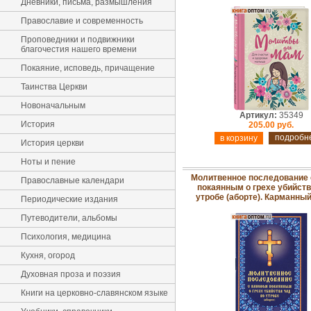
Дневники, письма, размышления
Православие и современность
Проповедники и подвижники
благочестия нашего времени
Покаяние, исповедь, причащение
Таинства Церкви
Новоначальным
Артикул:
35349
История
205.00 руб.
подробн
История церкви
Ноты и пение
Молитвенное последование 
Православные календари
покаянным о грехе убийств
утробе (аборте). Карманны
Периодические издания
Путеводители, альбомы
Психология, медицина
Кухня, огород
Духовная проза и поэзия
Книги на церковно-славянском языке