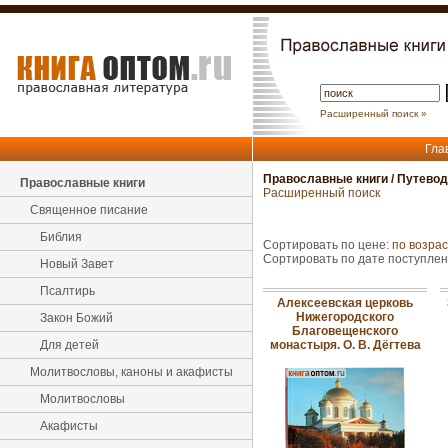
Расширенный поиск »
Гла
Православные книги
/
Путевод
Православные книги
Расширенный поиск
Священное писание
Библия
Сортировать по цене:
по возра
Сортировать по дате поступле
Новый Завет
Псалтирь
Алексеевская церковь
Нижегородского
Закон Божий
Благовещенского
Для детей
монастыря. О. В. Дёгтева
Молитвословы, каноны и акафисты
Молитвословы
Акафисты