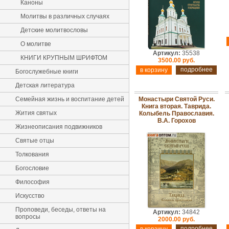
Каноны
Молитвы в различных случаях
Детские молитвословы
О молитве
Артикул:
35538
КНИГИ КРУПНЫМ ШРИФТОМ
3500.00 руб.
подробнее
Богослужебные книги
Детская литература
Семейная жизнь и воспитание детей
Монастыри Святой Руси.
Книга вторая. Таврида.
Жития святых
Колыбель Православия.
В.А. Горохов
Жизнеописания подвижников
Святые отцы
Толкования
Богословие
Философия
Искусство
Проповеди, беседы, ответы на
Артикул:
34842
вопросы
2000.00 руб.
подробнее