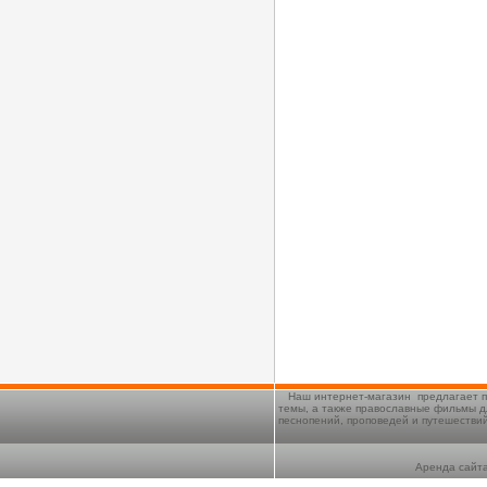
Наш интернет-магазин предлагает п
темы, а также православные фильмы д
песнопений, проповедей и путешестви
Аренда сайта