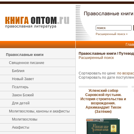
Расширенный поиск »
Глав
Православные книги
/
Путевод
Православные книги
Расширенный поиск
Священное писание
Библия
Сортировать по цене:
по возра
Сортировать по дате поступле
Новый Завет
Псалтирь
Успенский собор
Саровской пустыни.
Закон Божий
История строительства и
Для детей
возрождения.
Архимандрит Тихон
Молитвословы, каноны и акафисты
(Затёкин)
Молитвословы
Акафисты