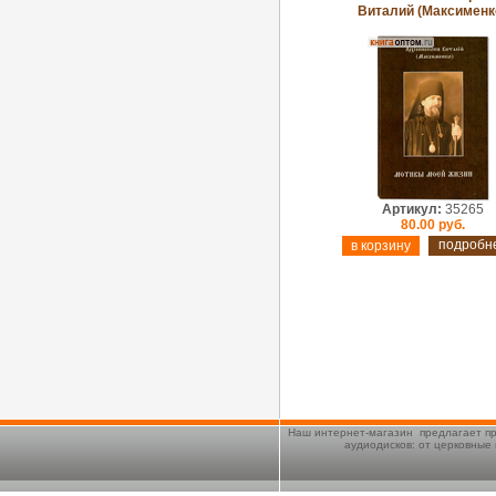
Виталий (Максименк
Артикул:
35265
80.00 руб.
подробн
Наш интернет-магазин предлагает пр
аудиодисков: от церковные