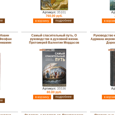
Артикул:
35101
Ар
760.00 руб.
ее
подробнее
 Иоанн
Самый спасительный путь. О
Руководство 
 Феофан
руководстве в духовной жизни.
Адриана иеромо
ениамин
Протоиерей Валентин Мордасов
Доро
Артикул:
35536
Ар
80.00 руб.
подробнее
ее