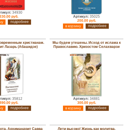
тикул:
34930
330.00 руб.
Артикул:
35025
200.00 руб.
подробнее
подробнее
овременным христианам.
Мы будем утешены. Исход от ислама к
т Лазарь (Абашидзе)
Православию. Хризостом Селахварзи
тикул:
35812
Артикул:
34881
490.00 руб.
300.00 руб.
подробнее
подробнее
тота. Архимандрит Савва
Лети высоко! Жизнь как молитва.