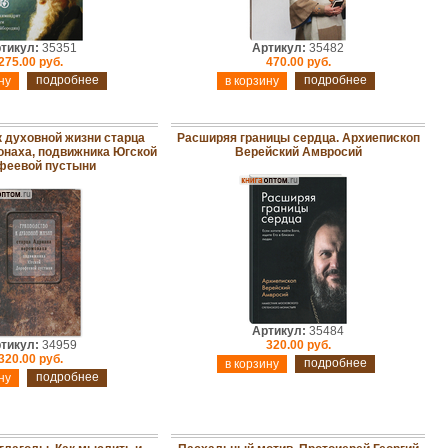
тикул:
35351
Артикул:
35482
275.00 руб.
470.00 руб.
подробнее
подробнее
к духовной жизни старца
Расширяя границы сердца. Архиепископ
наха, подвижника Югской
Верейский Амвросий
феевой пустыни
Артикул:
35484
тикул:
34959
320.00 руб.
320.00 руб.
подробнее
подробнее