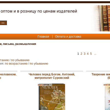
Главная
Оплата и доставка
и, письма, размышления
1
2
3
4
5
...
станию
/
по убыванию
ния:
по возрастанию
/
по убыванию
 человеком.
Человек перед Богом. Антоний,
Творение ми
о
митрополит Сурожский
(