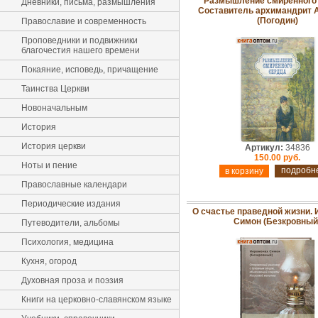
Размышление смиренного 
Дневники, письма, размышления
Составитель архимандрит 
(Погодин)
Православие и современность
Проповедники и подвижники
благочестия нашего времени
Покаяние, исповедь, причащение
Таинства Церкви
Новоначальным
История
История церкви
Артикул:
34836
150.00 руб.
Ноты и пение
подробн
Православные календари
Периодические издания
О счастье праведной жизни.
Симон (Безкровный
Путеводители, альбомы
Психология, медицина
Кухня, огород
Духовная проза и поэзия
Книги на церковно-славянском языке