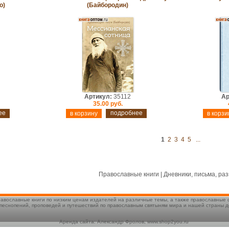
о)
(Байбородин)
Артикул:
35112
Ар
35.00 руб.
ее
подробнее
1
2
3
4
5
...
Православные книги | Дневники, письма, р
авославные книги по низким ценам издателей на различные темы, а также православные
 песнопений, проповедей и путешествий по православным святыням мира и нашей страны д
Аренда сайта: Александр Фролов, www.shop2you.ru