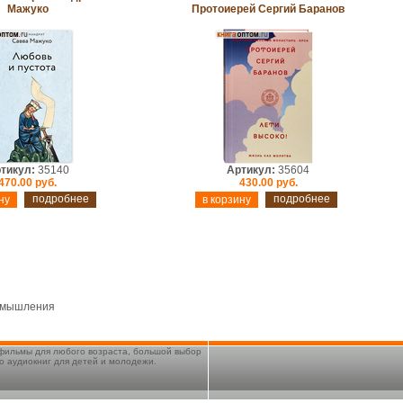
Мажуко
Протоиерей Сергий Баранов
тикул:
35140
Артикул:
35604
470.00 руб.
430.00 руб.
подробнее
подробнее
азмышления
 фильмы для любого возраста, большой выбор
о аудиокниг для детей и молодежи.