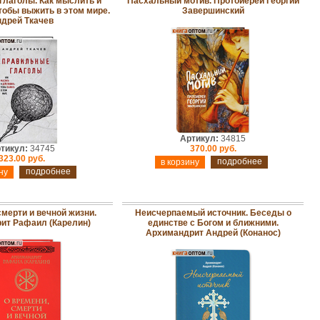
глаголы. Как мыслить и
Пасхальный мотив. Протоиерей Георгий
тобы выжить в этом мире.
Завершинский
дрей Ткачев
Артикул:
34815
тикул:
34745
370.00 руб.
323.00 руб.
подробнее
подробнее
смерти и вечной жизни.
Неисчерпаемый источник. Беседы о
ит Рафаил (Карелин)
единстве с Богом и ближними.
Архимандрит Андрей (Конанос)