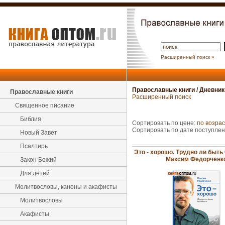
Расширенный поиск »
Православные книги
/
Дневник
Православные книги
Расширенный поиск
Священное писание
Библия
Сортировать по цене:
по возра
Сортировать по дате поступле
Новый Завет
Псалтирь
Это - хорошо. Трудно ли быть
Максим Федорченк
Закон Божий
Для детей
Молитвословы, каноны и акафисты
Молитвословы
Акафисты