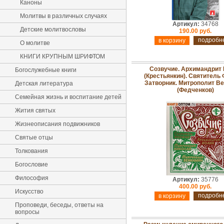
Каноны
Молитвы в различных случаях
Артикул:
34768
Детские молитвословы
190.00 руб.
подробн
О молитве
КНИГИ КРУПНЫМ ШРИФТОМ
Созвучие. Архимандрит
Богослужебные книги
(Крестьянкин). Святитель
Затворник. Митрополит В
Детская литература
(Федченков)
Семейная жизнь и воспитание детей
Жития святых
Жизнеописания подвижников
Святые отцы
Толкования
Богословие
Философия
Артикул:
35776
400.00 руб.
Искусство
подробн
Проповеди, беседы, ответы на
вопросы