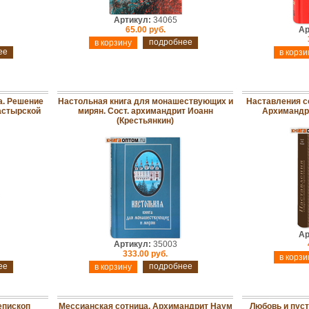
Артикул:
34065
65.00 руб.
Ар
подробнее
ее
а. Решение
Настольная книга для монашествующих и
Наставления с
астырской
мирян. Сост. архимандрит Иоанн
Архимандри
(Крестьянкин)
Ар
Артикул:
35003
333.00 руб.
ее
подробнее
епископ
Мессианская сотница. Архимандрит Наум
Любовь и пус