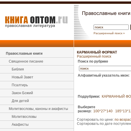
Расширенный поиск »
КАРМАННЫЙ ФОРМАТ
Православные книги
Расширенный поиск
Священное писание
Поиск по рубрике
Библия
Алфавитный указатель икон:
Новый Завет
Псалтирь
Закон Божий
Подрубрики:
КАРМАННЫЙ ФО
Для детей
Выберите
Молитвословы, каноны и акафисты
размер:
100*27*140
185*13*1
Молитвословы
Сортировать по цене:
по возра
Сортировать по дате поступле
Акафисты