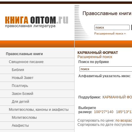
Расширенный поиск »
КАРМАННЫЙ ФОРМАТ
Православные книги
Расширенный поиск
Священное писание
Поиск по рубрике
Библия
Алфавитный указатель икон:
Новый Завет
Псалтирь
Закон Божий
Подрубрики:
КАРМАННЫЙ ФО
Для детей
Выберите
Молитвословы, каноны и акафисты
размер:
100*27*140
185*13*1
Молитвословы
Сортировать по цене:
по возра
Сортировать по дате поступле
Акафисты