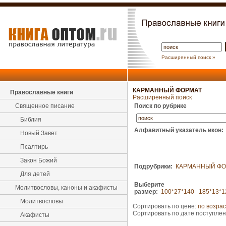
Расширенный поиск »
КАРМАННЫЙ ФОРМАТ
Православные книги
Расширенный поиск
Священное писание
Поиск по рубрике
Библия
Алфавитный указатель икон:
Новый Завет
Псалтирь
Закон Божий
Подрубрики:
КАРМАННЫЙ ФО
Для детей
Выберите
Молитвословы, каноны и акафисты
размер:
100*27*140
185*13*1
Молитвословы
Сортировать по цене:
по возра
Сортировать по дате поступле
Акафисты