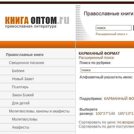
Расширенный поиск »
КАРМАННЫЙ ФОРМАТ
Православные книги
Расширенный поиск
Священное писание
Поиск по рубрике
Библия
Алфавитный указатель икон:
Новый Завет
Псалтирь
Закон Божий
Подрубрики:
КАРМАННЫЙ ФО
Для детей
Выберите
Молитвословы, каноны и акафисты
размер:
100*27*140
185*13*1
Молитвословы
Сортировать по цене:
по возра
Сортировать по дате поступле
Акафисты