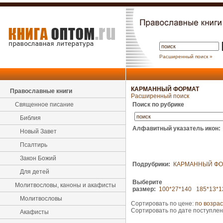
Расширенный поиск »
КАРМАННЫЙ ФОРМАТ
Православные книги
Расширенный поиск
Священное писание
Поиск по рубрике
Библия
Алфавитный указатель икон:
Новый Завет
Псалтирь
Закон Божий
Подрубрики:
КАРМАННЫЙ ФО
Для детей
Выберите
Молитвословы, каноны и акафисты
размер:
100*27*140
185*13*1
Молитвословы
Сортировать по цене:
по возра
Сортировать по дате поступле
Акафисты