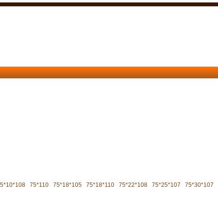
5*10*108
75*110
75*18*105
75*18*110
75*22*108
75*25*107
75*30*107