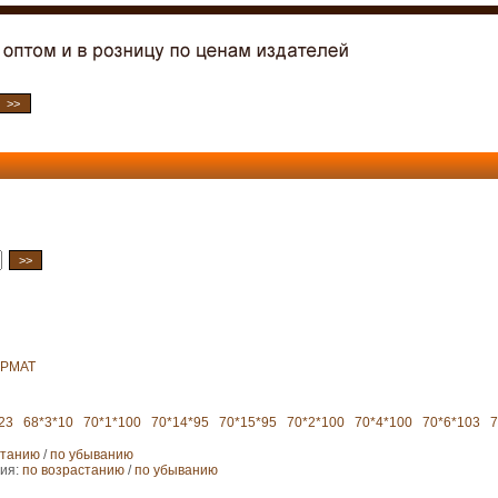
РМАТ
23
68*3*10
70*1*100
70*14*95
70*15*95
70*2*100
70*4*100
70*6*103
7
станию
/
по убыванию
ния:
по возрастанию
/
по убыванию