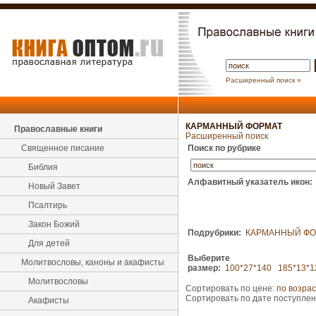
Расширенный поиск »
КАРМАННЫЙ ФОРМАТ
Православные книги
Расширенный поиск
Священное писание
Поиск по рубрике
Библия
Алфавитный указатель икон:
Новый Завет
Псалтирь
Закон Божий
Подрубрики:
КАРМАННЫЙ ФО
Для детей
Выберите
Молитвословы, каноны и акафисты
размер:
100*27*140
185*13*1
Молитвословы
Сортировать по цене:
по возра
Сортировать по дате поступле
Акафисты