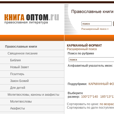
Расширенный поиск »
КАРМАННЫЙ ФОРМАТ
Православные книги
Расширенный поиск
Священное писание
Поиск по рубрике
Библия
Алфавитный указатель икон:
Новый Завет
Псалтирь
Закон Божий
Подрубрики:
КАРМАННЫЙ ФО
Для детей
Выберите
Молитвословы, каноны и акафисты
размер:
100*27*140
185*13*1
Молитвословы
Сортировать по цене:
по возра
Сортировать по дате поступле
Акафисты