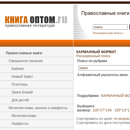
Расширенный поиск »
КАРМАННЫЙ ФОРМАТ
Православные книги
Расширенный поиск
Священное писание
Поиск по рубрике
Библия
Алфавитный указатель икон:
Новый Завет
Псалтирь
Закон Божий
Подрубрики:
КАРМАННЫЙ ФО
Для детей
Выберите
Молитвословы, каноны и акафисты
размер:
100*27*140
185*13*1
Молитвословы
Сортировать по цене:
по возра
Сортировать по дате поступле
Акафисты