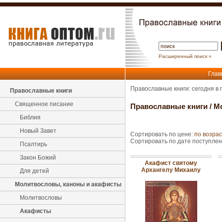
Расширенный поиск »
Глав
Православные книги: сегодня в
Православные книги
Священное писание
Православные книги
/
М
Библия
Новый Завет
Сортировать по цене:
по возра
Сортировать по дате поступле
Псалтирь
Закон Божий
Акафист святому
Архангелу Михаилу
Для детей
Молитвословы, каноны и акафисты
Молитвословы
Акафисты