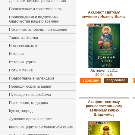
Дневники, письма, размышления
Православие и современность
Акафист святому
мученику Иоанну Воину
Проповедники и подвижники
благочестия нашего времени
Покаяние, исповедь, причащение
Таинства Церкви
Новоначальным
История
История церкви
Ноты и пение
Артикул:
21311
30.00 руб.
Православные календари
подробнее
Периодические издания
Путеводители, альбомы
Акафист святому
Психология, медицина
равноапостольному
великому князю
Кухня, огород
Владимиру
Духовная проза и поэзия
Книги на церковно-славянском языке