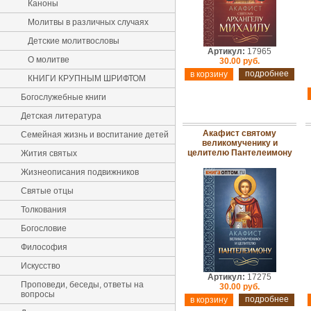
Каноны
Молитвы в различных случаях
Детские молитвословы
Артикул:
17965
О молитве
30.00 руб.
подробнее
КНИГИ КРУПНЫМ ШРИФТОМ
Богослужебные книги
Детская литература
Акафист святому
Семейная жизнь и воспитание детей
великомученику и
целителю Пантелеимону
Жития святых
Жизнеописания подвижников
Святые отцы
Толкования
Богословие
Философия
Искусство
Артикул:
17275
Проповеди, беседы, ответы на
30.00 руб.
вопросы
подробнее