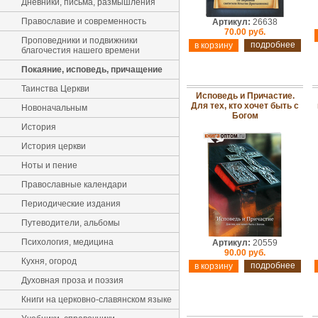
Дневники, письма, размышления
Православие и современность
Артикул:
26638
70.00 руб.
Проповедники и подвижники
подробнее
благочестия нашего времени
Покаяние, исповедь, причащение
Таинства Церкви
Исповедь и Причастие.
Для тех, кто хочет быть с
Новоначальным
Богом
История
История церкви
Ноты и пение
Православные календари
Периодические издания
Путеводители, альбомы
Психология, медицина
Артикул:
20559
90.00 руб.
Кухня, огород
подробнее
Духовная проза и поэзия
Книги на церковно-славянском языке