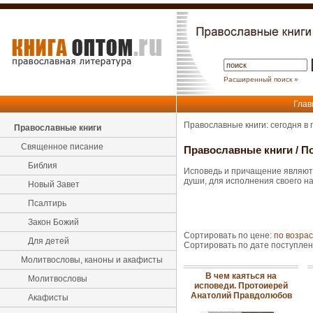
Расширенный поиск »
Глав
Православные книги: сегодня в
Православные книги
Священное писание
Православные книги
/
По
Библия
Исповедь и причащение являют
души, для исполнения своего н
Новый Завет
Псалтирь
Закон Божий
Сортировать по цене:
по возра
Для детей
Сортировать по дате поступле
Молитвословы, каноны и акафисты
В чем каяться на
Молитвословы
исповеди. Протоиерей
Анатолий Правдолюбов
Акафисты