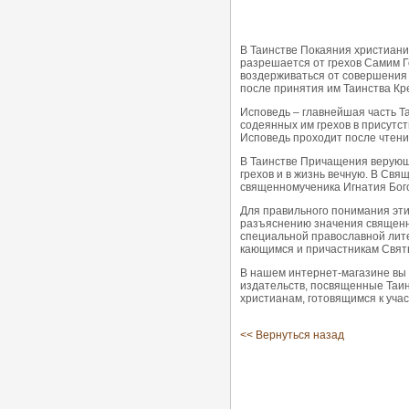
В Таинстве Покаяния христиани
разрешается от грехов Самим Г
воздерживаться от совершения 
после принятия им Таинства Кр
Исповедь – главнейшая часть Т
содеянных им грехов в присутст
Исповедь проходит после чтен
В Таинстве Причащения верующи
грехов и в жизнь вечную. В Св
священномученика Игнатия Бого
Для правильного понимания эти
разъяснению значения священн
специальной православной лит
кающимся и причастникам Святы
В нашем интернет-магазине вы 
издательств, посвященные Таи
христианам, готовящимся к учас
<< Вернуться назад