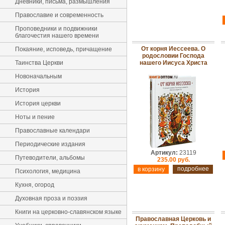
Дневники, письма, размышления
Православие и современность
Проповедники и подвижники
благочестия нашего времени
От корня Иессеева. О
Покаяние, исповедь, причащение
родословии Господа
Таинства Церкви
нашего Иисуса Христа
Новоначальным
История
История церкви
Ноты и пение
Православные календари
Периодические издания
Артикул:
23119
Путеводители, альбомы
235.00 руб.
подробнее
Психология, медицина
Кухня, огород
Духовная проза и поэзия
Книги на церковно-славянском языке
Православная Церковь и