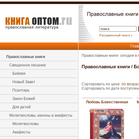
Расширенный поиск »
Глав
Православные книги: сегодня в
Православные книги
Священное писание
Православные книги
/
Б
Библия
Новый Завет
Сортировать по цене:
по возра
Сортировать по дате поступле
Псалтирь
Закон Божий
Любовь Божественная
М
Для детей
Молитвословы, каноны и акафисты
Молитвословы
Акафисты