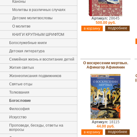
Каноны
Молитвы в различных случаях
Детские молитвословы
Артикул:
28645
500.00 руб.
О молитве
подробнее
КНИГИ КРУПНЫМ ШРИФТОМ
Богослужебные книги
Детская литература
Семейная жизнь и воспитание детей
О воскресении мертвых.
Афинагор Афинянин
Жития святых
Жизнеописания подвижников
(
Святые отцы
Толкования
Богословие
Философия
Искусство
Артикул:
18115
Проповеди, беседы, ответы на
44.00 руб.
вопросы
подробнее