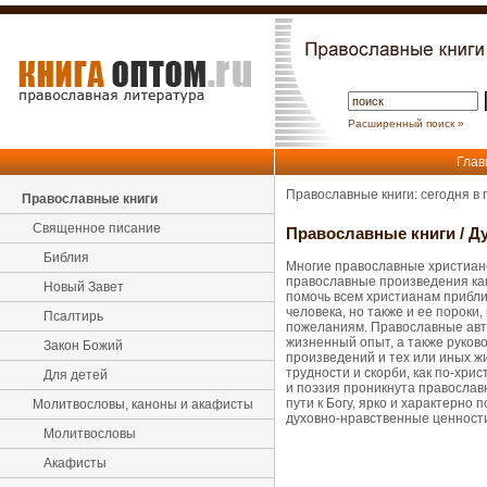
Расширенный поиск »
Глав
Православные книги: сегодня в
Православные книги
Священное писание
Православные книги
/
Ду
Библия
Многие православные христиане
православные произведения как 
Новый Завет
помочь всем христианам приблиз
человека, но также и ее пороки
Псалтирь
пожеланиям. Православные авт
жизненный опыт, а также руково
Закон Божий
произведений и тех или иных жи
трудности и скорби, как по-хри
Для детей
и поэзия проникнута православ
пути к Богу, ярко и характерно
Молитвословы, каноны и акафисты
духовно-нравственные ценности
Молитвословы
Акафисты