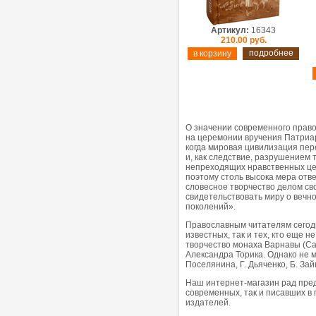
Артикул:
16343
210.00 руб.
подробнее
О значении современного право
на церемонии вручения Патриар
когда мировая цивилизация пер
и, как следствие, разрушением
непреходящих нравственных цен
поэтому столь высока мера отв
словесное творчество делом св
свидетельствовать миру о вечн
поколений».
Православным читателям сегодн
известных, так и тех, кто еще
творчество монаха Варнавы (Са
Александра Торика. Однако не 
Поселянина, Г. Дьяченко, Б. За
Наш интернет-магазин рад пред
современных, так и писавших в
издателей.