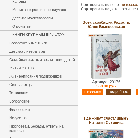
Каноны
Сортировать по цене:
по возра
Сортировать по дате поступле
Молитвы в различных случаях
Детские молитвословы
Всех скорбящих Радость.
О молитве
Юлия Вознесенская
КНИГИ КРУПНЫМ ШРИФТОМ
Богослужебные книги
Детская литература
Семейная жизнь и воспитание детей
Жития святых
Жизнеописания подвижников
Артикул:
20176
Святые отцы
550.00 руб.
подробнее
Толкования
Богословие
Философия
Искусство
Где живут счастливые?
Наталия Сухинина
Проповеди, беседы, ответы на
вопросы