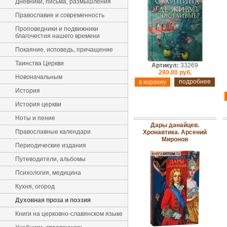
Дневники, письма, размышления
Православие и современность
Проповедники и подвижники
благочестия нашего времени
Покаяние, исповедь, причащение
Таинства Церкви
Артикул:
33269
280.00 руб.
Новоначальным
подробнее
История
История церкви
Ноты и пение
Дары данайцев.
Православные календари
Хронавтика. Арсений
Миронов
Периодические издания
Путеводители, альбомы
Психология, медицина
Кухня, огород
Духовная проза и поэзия
Книги на церковно-славянском языке