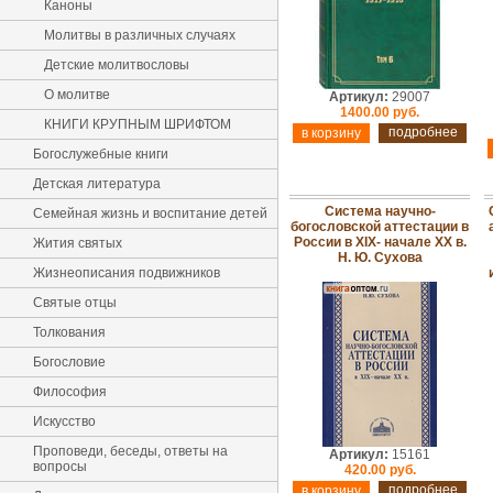
Каноны
Молитвы в различных случаях
Детские молитвословы
О молитве
Артикул:
29007
1400.00 руб.
КНИГИ КРУПНЫМ ШРИФТОМ
подробнее
Богослужебные книги
Детская литература
Система научно-
Семейная жизнь и воспитание детей
богословской аттестации в
России в XIX- начале XX в.
Жития святых
Н. Ю. Сухова
Жизнеописания подвижников
Святые отцы
Толкования
Богословие
Философия
Искусство
Проповеди, беседы, ответы на
Артикул:
15161
вопросы
420.00 руб.
подробнее