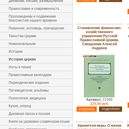
Дневники, письма, размышления
Православие и современность
Проповедники и подвижники
благочестия нашего времени
Становление финансово-
Покаяние, исповедь, причащение
хозяйственного
Таинства Церкви
управления Русской
Православной Церкви.
Новоначальным
Священник Алексей
Андреев
История
История церкви
Ноты и пение
Православные календари
Периодические издания
Путеводители, альбомы
Психология, медицина
Артикул:
21088
225.00 руб.
Кухня, огород
подробнее
Духовная проза и поэзия
Книги на церковно-славянском языке
Хранители веры. О жизни
Х