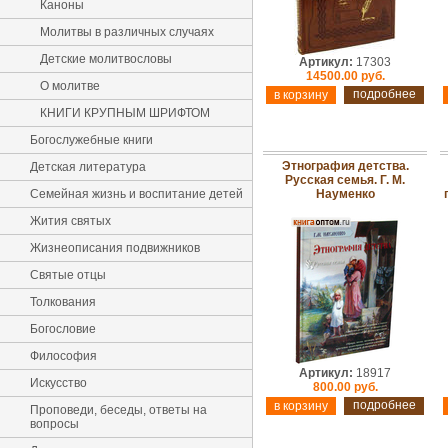
Каноны
Молитвы в различных случаях
Детские молитвословы
Артикул:
17303
14500.00 руб.
О молитве
подробнее
КНИГИ КРУПНЫМ ШРИФТОМ
Богослужебные книги
Этнография детства.
Детская литература
Русская семья. Г. М.
Семейная жизнь и воспитание детей
Науменко
Жития святых
Жизнеописания подвижников
Святые отцы
Толкования
Богословие
Философия
Артикул:
18917
Искусство
800.00 руб.
подробнее
Проповеди, беседы, ответы на
вопросы