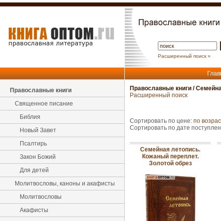
Расширенный поиск »
Глав
Православные книги
/
Семейна
Православные книги
Расширенный поиск
Священное писание
Библия
Сортировать по цене:
по возра
Сортировать по дате поступле
Новый Завет
Псалтирь
Семейная летопись.
Кожаный переплет.
Закон Божий
Золотой обрез
Для детей
Молитвословы, каноны и акафисты
Молитвословы
Акафисты