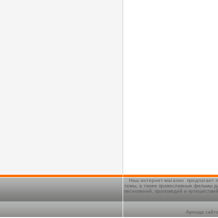
Наш интернет-магазин предлагает п
темы, а также православные фильмы д
песнопений, проповедей и путешестви
Аренда сайта