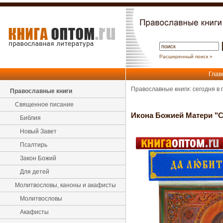
Расширенный поиск »
Глав
Православные книги: сегодня в
Православные книги
Священное писание
Икона Божией Матери "
Библия
Новый Завет
Псалтирь
Закон Божий
Для детей
Молитвословы, каноны и акафисты
Молитвословы
Акафисты