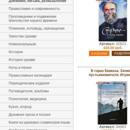
Дневники, письма, размышления
Православие и современность
Проповедники и подвижники
благочестия нашего времени
Покаяние, исповедь, причащение
Таинства Церкви
Артикул:
32823
Новоначальным
430.00 руб.
История
подробн
История церкви
Ноты и пение
В горах Кавказа. Запи
пустынножителя. Игум
Православные календари
Периодические издания
Путеводители, альбомы
Психология, медицина
Кухня, огород
Духовная проза и поэзия
Книги на церковно-славянском языке
Артикул:
34483