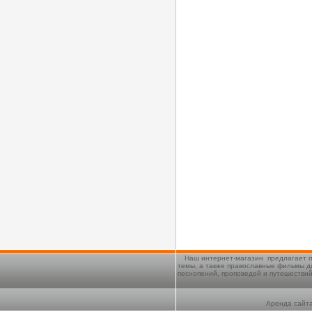
Наш интернет-магазин предлагает п
темы, а также православные фильмы д
песнопений, проповедей и путешестви
Аренда сайта