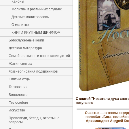
Каноны
Молитвы в различных случаях
Детские молитвословы
О молитве
КНИГИ КРУПНЫМ ШРИФТОМ
Богослужебные книги
Детская литература
Семейная жизнь и воспитание детей
Жития святых
Жизнеописания подвижников
Святые отцы
Толкования
Богословие
С книгой "Носители духа свя
Философия
покупают:
Искусство
Счастье — в твоем сердц
полюбить Бога, полюбив 
Проповеди, беседы, ответы на
Архимандрит Андрей Ко
вопросы