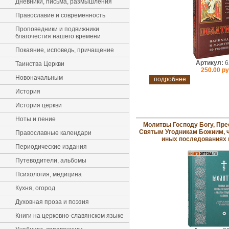
Дневники, письма, размышления
Православие и современность
Проповедники и подвижники
благочестия нашего времени
Покаяние, исповедь, причащение
Артикул:
6
Таинства Церкви
250.00 ру
Новоначальным
подробнее
История
История церкви
Ноты и пение
Молитвы Господу Богу, Пре
Святым Угодникам Божиим, 
Православные календари
иных последованиях 
Периодические издания
Путеводители, альбомы
Психология, медицина
Кухня, огород
Духовная проза и поэзия
Книги на церковно-славянском языке