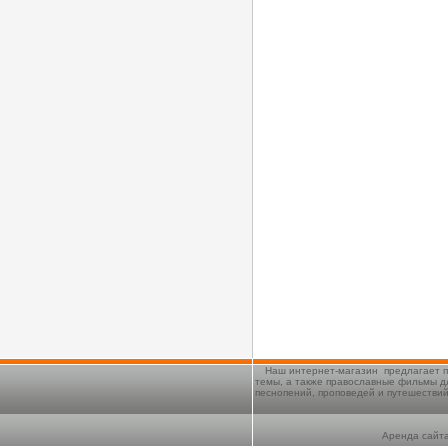
Наш интернет-магазин предлагает п
темы, а также православные фильмы д
песнопений, проповедей и путешестви
Аренда сайта