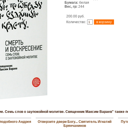
Бумага:
белая
Вес, гр:
244
200.00 руб.
Количество:
ие. Семь слов о заупокойной молитве. Священник Максим Вараев" также п
еподобного Андрея
Отверзите двери Богу... Святитель Игнатий
Пут
Брянчанинов