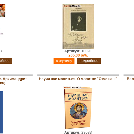
8
Артикул:
10091
205.00 руб.
обнее
подробнее
е. Архимандрит
Научи нас молиться. О молитве "Отче наш"
Вел
ин)
Артикул:
23083