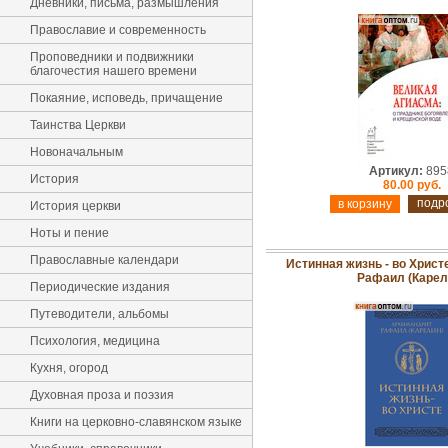
Дневники, письма, размышления
Православие и современность
Проповедники и подвижники
благочестия нашего времени
Покаяние, исповедь, причащение
Таинства Церкви
Новоначальным
Артикул:
895
История
80.00 руб.
подр
История церкви
Ноты и пение
Православные календари
Истинная жизнь - во Христ
Рафаил (Карел
Периодические издания
Путеводители, альбомы
Психология, медицина
Кухня, огород
Духовная проза и поэзия
Книги на церковно-славянском языке