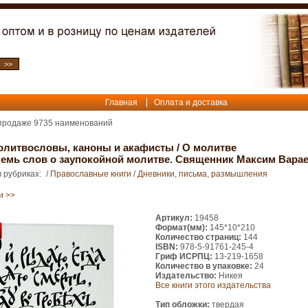
Главная
Оплата и доставка
 продаже
9735
наименований
олитвословы, каноны и акафисты
/
О молитве
Семь слов о заупокойной молитве. Священник Максим Вара
 рубриках:
/
Православные книги
/
Дневники, письма, размышления
и >>
Артикул:
19458
Формат(мм):
145*10*210
Количество страниц:
144
ISBN:
978-5-91761-245-4
Гриф ИСРПЦ:
13-219-1658
Количество в упаковке:
24
Издательство:
Никея
Все книги этого издательства
Тип обложки:
твердая