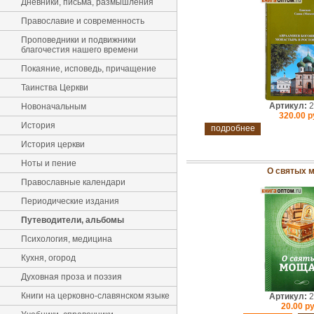
Дневники, письма, размышления
Православие и современность
Проповедники и подвижники
благочестия нашего времени
Покаяние, исповедь, причащение
Таинства Церкви
Артикул:
2
Новоначальным
320.00 р
История
подробнее
История церкви
Ноты и пение
О святых 
Православные календари
Периодические издания
Путеводители, альбомы
Психология, медицина
Кухня, огород
Духовная проза и поэзия
Книги на церковно-славянском языке
Артикул:
2
20.00 ру