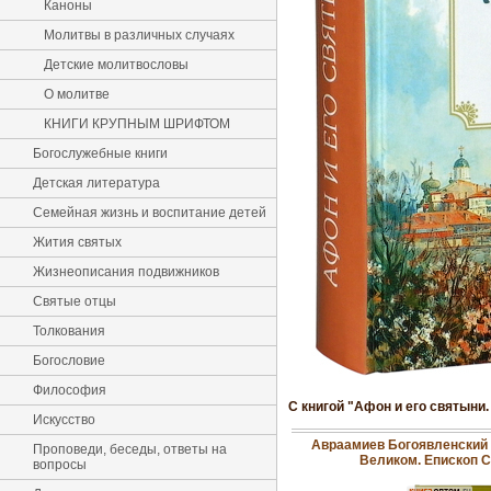
Каноны
Молитвы в различных случаях
Детские молитвословы
О молитве
КНИГИ КРУПНЫМ ШРИФТОМ
Богослужебные книги
Детская литература
Семейная жизнь и воспитание детей
Жития святых
Жизнеописания подвижников
Святые отцы
Толкования
Богословие
Философия
С книгой "Афон и его святыни.
Искусство
Авраамиев Богоявленский 
Проповеди, беседы, ответы на
Великом. Епископ С
вопросы