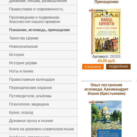
Дневники, письма, размышления
Причащению
Православие и современность
Проповедники и подвижники
благочестия нашего времени
Покаяние, исповедь, причащение
Таинства Церкви
Новоначальным
История
Артикул:
29283
45.00 руб.
История церкви
подробнее
Ноты и пение
Православные календари
Опыт построения
Периодические издания
исповеди. Архимандрит
Иоанн (Крестьянкин)
Путеводители, альбомы
Психология, медицина
Кухня, огород
Духовная проза и поэзия
Книги на церковно-славянском языке