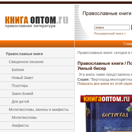
Расширенный поиск »
Глав
Православные книги: сегодня в
Православные книги
Священное писание
Православные книги
/
По
Умный бисер
Библия
Эта книга также представлена в
Новый Завет
Серия:
"Вертоград многоцветны
Показать все книги из этой сери
Псалтирь
Закон Божий
Для детей
Молитвословы, каноны и акафисты
Молитвословы
Акафисты