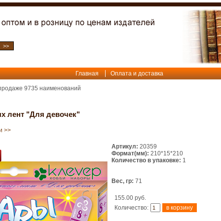
Главная
Оплата и доставка
 продаже
9735
наименований
х лент "Для девочек"
и >>
Артикул:
20359
Формат(мм):
210*15*210
Количество в упаковке:
1
Вес, гр:
71
155.00 руб.
Количество: