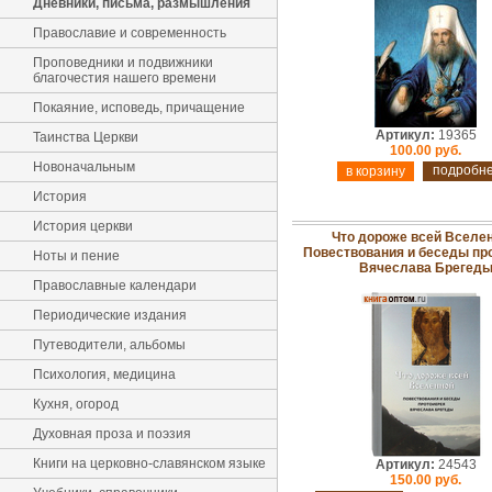
Дневники, письма, размышления
Православие и современность
Проповедники и подвижники
благочестия нашего времени
Покаяние, исповедь, причащение
Артикул:
19365
Таинства Церкви
100.00 руб.
Новоначальным
подробн
История
История церкви
Что дороже всей Вселен
Повествования и беседы пр
Ноты и пение
Вячеслава Брегед
Православные календари
Периодические издания
Путеводители, альбомы
Психология, медицина
Кухня, огород
Духовная проза и поэзия
Книги на церковно-славянском языке
Артикул:
24543
150.00 руб.