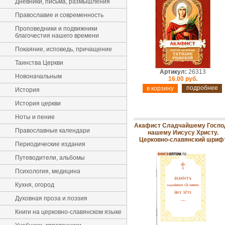
Дневники, письма, размышления
Православие и современность
Проповедники и подвижники
благочестия нашего времени
Покаяние, исповедь, причащение
Таинства Церкви
Артикул:
26313
Новоначальным
16.00 руб.
подробнее
История
История церкви
Ноты и пение
Акафист Сладчайшему Госпо
Православные календари
нашему Иисусу Христу.
Церковно-славянский шриф
Периодические издания
Путеводители, альбомы
Психология, медицина
Кухня, огород
Духовная проза и поэзия
Книги на церковно-славянском языке