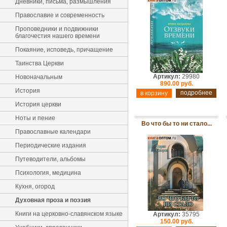
Дневники, письма, размышления
Православие и современность
Проповедники и подвижники
благочестия нашего времени
Покаяние, исповедь, причащение
Таинства Церкви
Артикул:
29980
Новоначальным
890.00 руб.
История
подробнее
История церкви
Ноты и пение
Во что бы то ни стало...
Православные календари
Периодические издания
Путеводители, альбомы
Психология, медицина
Кухня, огород
Духовная проза и поэзия
Книги на церковно-славянском языке
Артикул:
35795
150.00 руб.