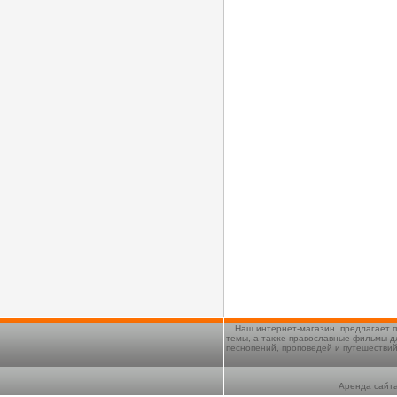
Наш интернет-магазин предлагает п
темы, а также православные фильмы д
песнопений, проповедей и путешестви
Аренда сайта