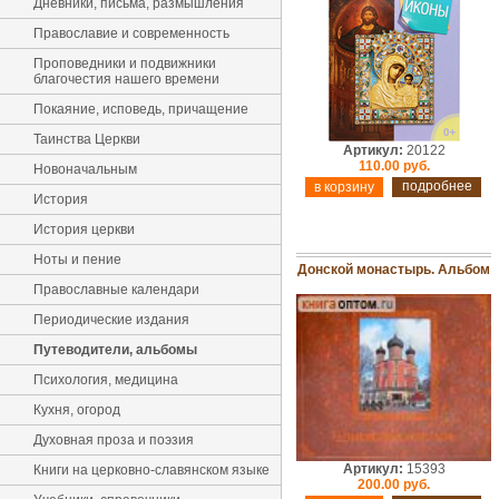
Дневники, письма, размышления
Православие и современность
Проповедники и подвижники
благочестия нашего времени
Покаяние, исповедь, причащение
Таинства Церкви
Артикул:
20122
110.00 руб.
Новоначальным
подробнее
История
История церкви
Ноты и пение
Донской монастырь. Альбом
Православные календари
Периодические издания
Путеводители, альбомы
Психология, медицина
Кухня, огород
Духовная проза и поэзия
Артикул:
15393
Книги на церковно-славянском языке
200.00 руб.