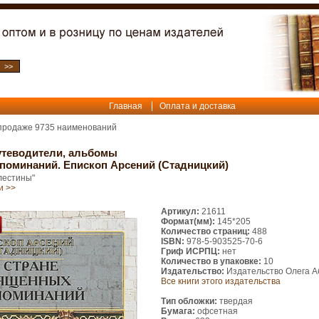
Главная
Оплата и доставка
 продаже
9735
наименований
утеводители, альбомы
поминаний. Епископ Арсений (Стадницкий)
лестины"
и >>
Артикул:
21611
Формат(мм):
145*205
Количество страниц:
488
ISBN:
978-5-903525-70-6
Гриф ИСРПЦ:
нет
Количество в упаковке:
10
Издательство:
Издательство Олега 
Все книги этого издательства
Тип обложки:
твердая
Бумага:
офсетная