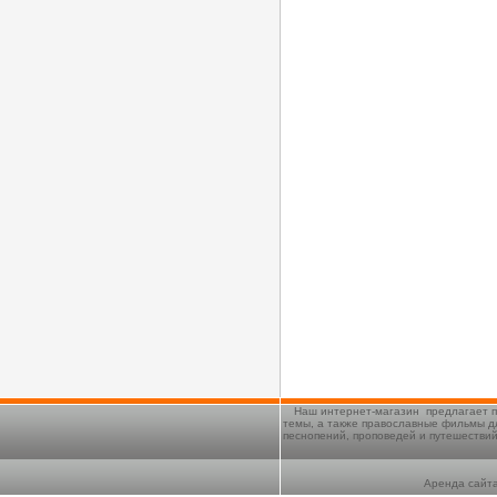
Наш интернет-магазин предлагает п
темы, а также православные фильмы д
песнопений, проповедей и путешестви
Аренда сайта