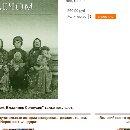
Вес, гр:
328
260.00 руб.
Количество:
чом. Владимир Солоухин" также покупают:
поучительные истории священника-реаниматолога.
Великий пост в п
Иеромонах Феодорит
пи