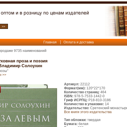
Главная
Оплата и доставка
 продаже
9735
наименований
ховная проза и поэзия
 Владимир Солоухин
розы"
и >>
Артикул:
22112
Формат(мм):
120*22*170
Количество страниц:
464
ISBN:
978-5-7533-1442-0
Гриф ИСРПЦ:
Р18-810-3186
Количество в упаковке:
14
Издательство:
Сретенский монастыр
Все книги этого издательства
Тип обложки:
твердая
Бумага:
белая