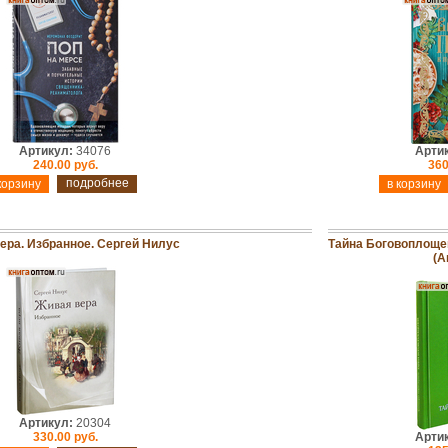
Артикул:
34076
Арти
240.00 руб.
360
подробнее
ера. Избранное. Сергей Нилус
Тайна Боговоплоще
(А
Артикул:
20304
330.00 руб.
Арти