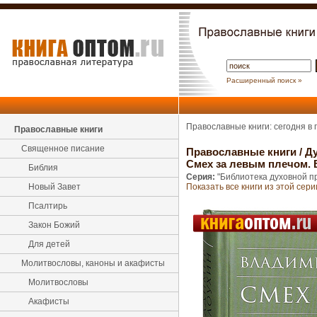
Расширенный поиск »
Православные книги: сегодня в
Православные книги
Священное писание
Православные книги
/
Ду
Смех за левым плечом.
Библия
Серия:
"Библиотека духовной п
Новый Завет
Показать все книги из этой сери
Псалтирь
Закон Божий
Для детей
Молитвословы, каноны и акафисты
Молитвословы
Акафисты