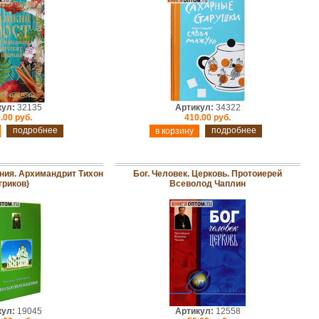
кул:
32135
Артикул:
34322
.00 руб.
410.00 руб.
подробнее
подробнее
ния. Архимандрит Тихон
Бог. Человек. Церковь. Протоиерей
гриков)
Всеволод Чаплин
кул:
19045
Артикул:
12558