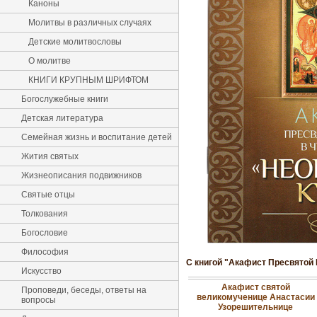
Каноны
Молитвы в различных случаях
Детские молитвословы
О молитве
КНИГИ КРУПНЫМ ШРИФТОМ
Богослужебные книги
Детская литература
Семейная жизнь и воспитание детей
Жития святых
Жизнеописания подвижников
Святые отцы
Толкования
Богословие
Философия
С книгой "Акафист Пресвятой 
Искусство
Акафист святой
Проповеди, беседы, ответы на
великомученице Анастасии
вопросы
Узорешительнице