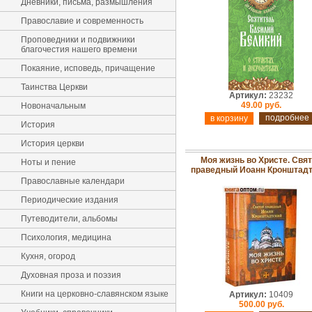
Дневники, письма, размышления
Православие и современность
Проповедники и подвижники
благочестия нашего времени
Покаяние, исповедь, причащение
Таинства Церкви
Артикул:
23232
49.00 руб.
Новоначальным
подробнее
История
История церкви
Моя жизнь во Христе. Свя
Ноты и пение
праведный Иоанн Кронштад
Православные календари
Периодические издания
Путеводители, альбомы
Психология, медицина
Кухня, огород
Духовная проза и поэзия
Книги на церковно-славянском языке
Артикул:
10409
500.00 руб.