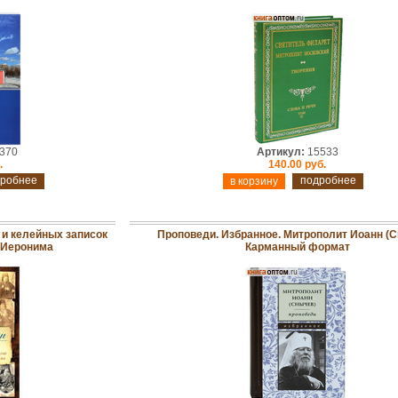
370
Артикул:
15533
.
140.00 руб.
робнее
подробнее
 и келейных записок
Проповеди. Избранное. Митрополит Иоанн (С
 Иеронима
Карманный формат