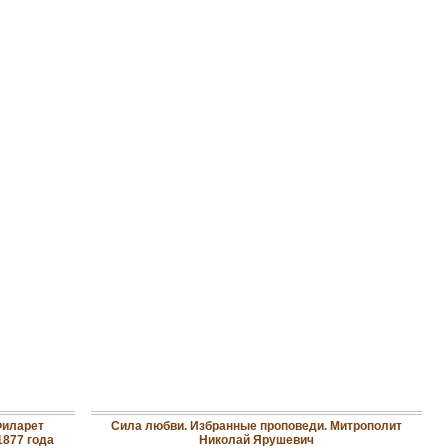
Филарет
Сила любви. Избранные проповеди. Митрополит
1877 года
Николай Ярушевич