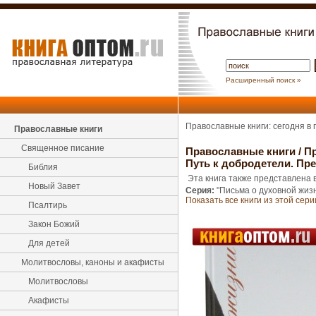
Расширенный поиск »
Православные книги: сегодня в
Православные книги
Священное писание
Православные книги
/
Пр
Путь к добродетели. П
Библия
Эта книга также представлена в
Новый Завет
Серия:
"Письма о духовной жиз
Показать все книги из этой сери
Псалтирь
Закон Божий
Для детей
Молитвословы, каноны и акафисты
Молитвословы
Акафисты