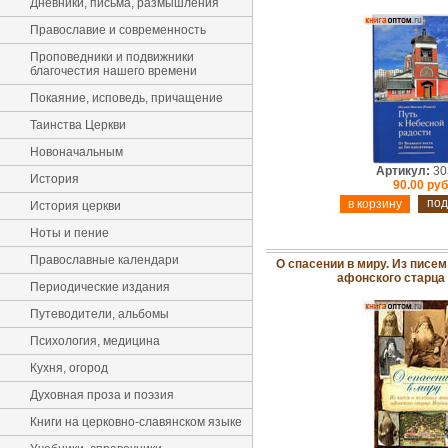
Дневники, письма, размышления
Православие и современность
Проповедники и подвижники
благочестия нашего времени
Покаяние, исповедь, причащение
Таинства Церкви
Новоначальным
Артикул:
30
История
90.00 руб
под
История церкви
Ноты и пение
Православные календари
О спасении в миру. Из писем
афонского старца
Периодические издания
Путеводители, альбомы
Психология, медицина
Кухня, огород
Духовная проза и поэзия
Книги на церковно-славянском языке