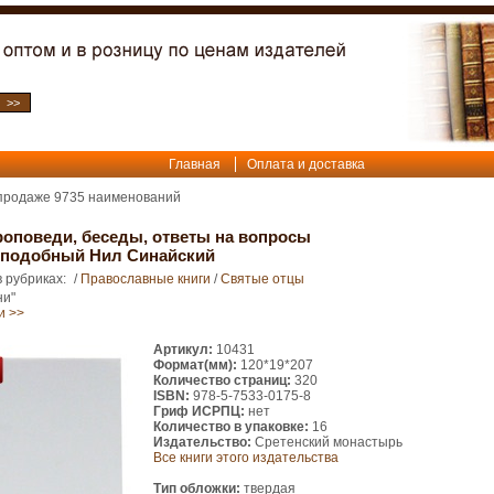
Главная
Оплата и доставка
 продаже
9735
наименований
оповеди, беседы, ответы на вопросы
реподобный Нил Синайский
 рубриках:
/
Православные книги
/
Святые отцы
ни"
и >>
Артикул:
10431
Формат(мм):
120*19*207
Количество страниц:
320
ISBN:
978-5-7533-0175-8
Гриф ИСРПЦ:
нет
Количество в упаковке:
16
Издательство:
Сретенский монастырь
Все книги этого издательства
Тип обложки:
твердая