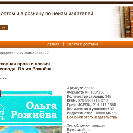
Главная
Оплата и доставка
 продаже
9735
наименований
ховная проза и поэзия
рсовода. Ольга Рожнёва
и >>
Артикул:
22316
Формат(мм):
100*130
Количество страниц:
348
ISBN:
978-5902716-37-2
Гриф ИСРПЦ:
Р14-417-1585
Количество в упаковке:
32
Издательство:
Новая Мысль
Все книги этого издательства
Тип обложки:
твердая
Бумага:
белая