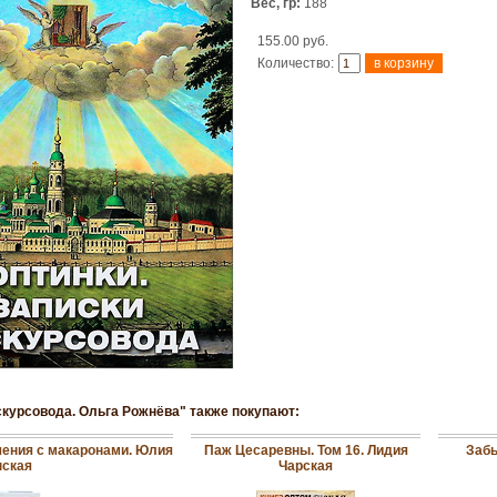
Вес, гр:
188
155.00 руб.
Количество:
кскурсовода. Ольга Рожнёва" также покупают:
чения с макаронами. Юлия
Паж Цесаревны. Том 16. Лидия
Забы
нская
Чарская