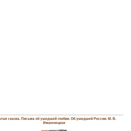
тая сказка. Письма об ушедшей любви. Об ушедшей России. М. В.
Имшенецкая