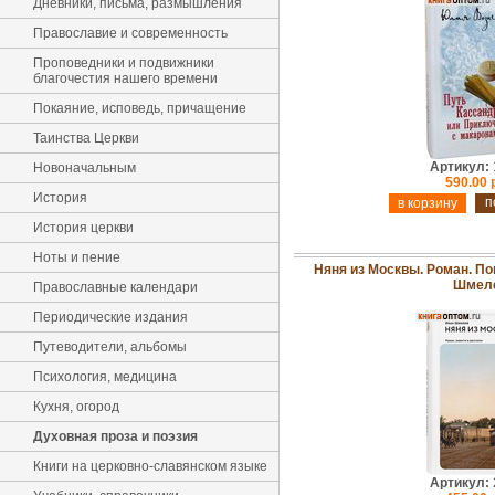
Дневники, письма, размышления
Православие и современность
Проповедники и подвижники
благочестия нашего времени
Покаяние, исповедь, причащение
Таинства Церкви
Артикул:
Новоначальным
590.00 
История
п
История церкви
Ноты и пение
Няня из Москвы. Роман. По
Шмел
Православные календари
Периодические издания
Путеводители, альбомы
Психология, медицина
Кухня, огород
Духовная проза и поэзия
Книги на церковно-славянском языке
Артикул: