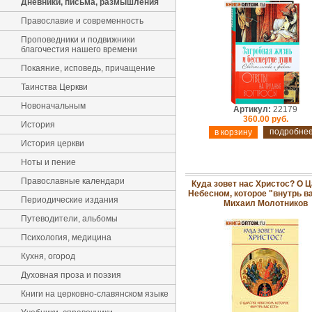
Дневники, письма, размышления
Православие и современность
Проповедники и подвижники
благочестия нашего времени
Покаяние, исповедь, причащение
Таинства Церкви
Новоначальным
Артикул:
22179
360.00 руб.
История
подробне
История церкви
Ноты и пение
Православные календари
Куда зовет нас Христос? О 
Небесном, которое "внутрь ва
Периодические издания
Михаил Молотников
Путеводители, альбомы
Психология, медицина
Кухня, огород
Духовная проза и поэзия
Книги на церковно-славянском языке