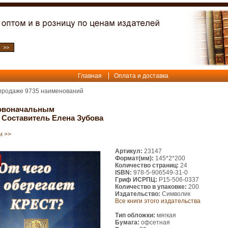
Главная
Оплата и доставка
 продаже
9735
наименований
овоначальным
? Составитель Елена Зубова
и >>
Артикул:
23147
Формат(мм):
145*2*200
Количество страниц:
24
ISBN:
978-5-906549-31-0
Гриф ИСРПЦ:
Р15-506-0337
Количество в упаковке:
200
Издательство:
Символик
Все книги этого издательства
Тип обложки:
мягкая
Бумага:
офсетная