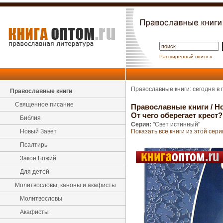
Расширенный поиск »
Православные книги: сегодня в
Православные книги
Священное писание
Православные книги
/
Н
От чего оберегает крест
Библия
Серия:
"Свет истинный"
Новый Завет
Показать все книги из этой сери
Псалтирь
Закон Божий
Для детей
Молитвословы, каноны и акафисты
Молитвословы
Акафисты