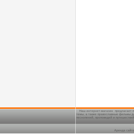
Наш интернет-магазин предлагает п
темы, а также православные фильмы д
песнопений, проповедей и путешестви
Аренда сайта