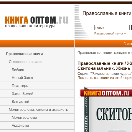
Расширенный поиск »
Глав
Православные книги: сегодня в
Православные книги
Священное писание
Православные книги
/
Ж
Скитоначальник. Жизнь 
Библия
Серия:
"Рождественские чудеса
Новый Завет
Показать все книги из этой сери
Псалтирь
Закон Божий
Для детей
Молитвословы, каноны и акафисты
Молитвословы
Акафисты