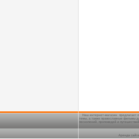
Наш интернет-магазин предлагает п
темы, а также православные фильмы д
песнопений, проповедей и путешестви
Аренда сайта