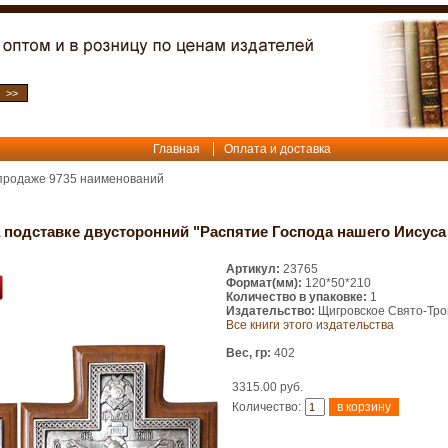
Главная
Оплата и доставка
 продаже
9735
наименований
а подставке двусторонний "Распятие Господа нашего Иисуса
Артикул:
23765
Формат(мм):
120*50*210
Количество в упаковке:
1
Издательство:
Щигровское Свято-Тро
Все книги этого издательства
Вес, гр:
402
3315.00 руб.
Количество: