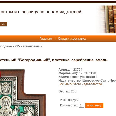
Главная
Оплата и доставка
 продаже
9735
наименований
астенный "Богородичный", плетенка, серебрение, эмаль
Артикул:
23764
Формат(мм):
123*18*190
Количество в упаковке:
1
Издательство:
Щигровское Свято-Тро
Все книги этого издательства
Вес, гр:
260
2310.00 руб.
Количество: