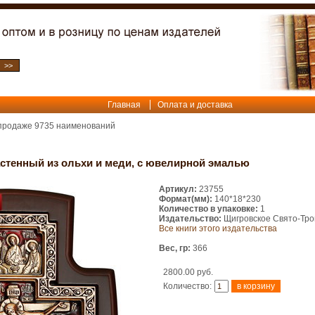
Главная
Оплата и доставка
 продаже
9735
наименований
астенный из ольхи и меди, с ювелирной эмалью
Артикул:
23755
Формат(мм):
140*18*230
Количество в упаковке:
1
Издательство:
Щигровское Свято-Тро
Все книги этого издательства
Вес, гр:
366
2800.00 руб.
Количество: