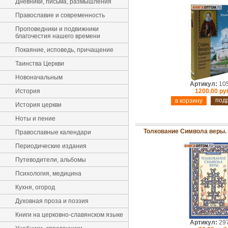
Дневники, письма, размышления
Православие и современность
Проповедники и подвижники
благочестия нашего времени
Покаяние, исповедь, причащение
Таинства Церкви
Новоначальным
Артикул:
10
История
1200.00 ру
под
История церкви
Ноты и пение
Толкование Символа веры.
Православные календари
Периодические издания
Путеводители, альбомы
Психология, медицина
Кухня, огород
Духовная проза и поэзия
Книги на церковно-славянском языке
Артикул:
29