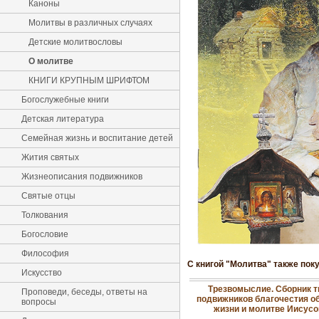
Каноны
Молитвы в различных случаях
Детские молитвословы
О молитве
КНИГИ КРУПНЫМ ШРИФТОМ
Богослужебные книги
Детская литература
Семейная жизнь и воспитание детей
Жития святых
Жизнеописания подвижников
Святые отцы
Толкования
Богословие
Философия
С книгой "Молитва" также пок
Искусство
Трезвомыслие. Сборник т
Проповеди, беседы, ответы на
подвижников благочестия о
вопросы
жизни и молитве Иисусов