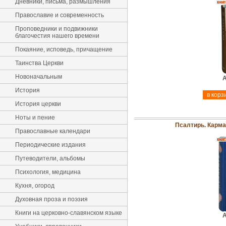
Дневники, письма, размышления
Православие и современность
Проповедники и подвижники
благочестия нашего времени
Покаяние, исповедь, причащение
Таинства Церкви
Новоначальным
А
История
История церкви
Ноты и пение
Псалтирь. Карм
Православные календари
Периодические издания
Путеводители, альбомы
Психология, медицина
Кухня, огород
Духовная проза и поэзия
Книги на церковно-славянском языке
А