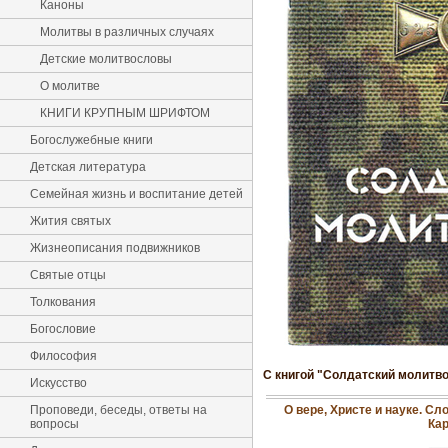
Каноны
Молитвы в различных случаях
Детские молитвословы
О молитве
КНИГИ КРУПНЫМ ШРИФТОМ
Богослужебные книги
Детская литература
Семейная жизнь и воспитание детей
Жития святых
Жизнеописания подвижников
Святые отцы
Толкования
Богословие
Философия
С книгой "Солдатский молитв
Искусство
Проповеди, беседы, ответы на
О вере, Христе и науке. Сл
вопросы
Ка