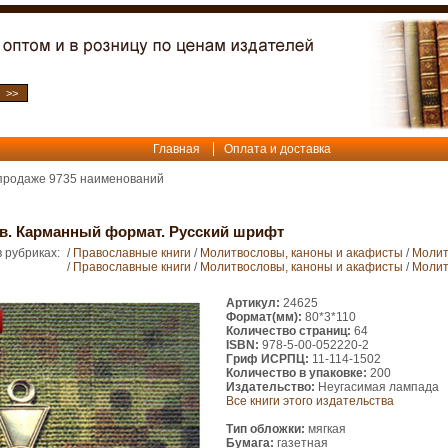
Главная
Оплата и доставка
 продаже
9735
наименований
в. Карманный формат. Русский шрифт
 рубриках:
/
Православные книги
/
Молитвословы, каноны и акафисты
/
Молит
/
Православные книги
/
Молитвословы, каноны и акафисты
/
Молит
Артикул:
24625
Формат(мм):
80*3*110
Количество страниц:
64
ISBN:
978-5-00-052220-2
Гриф ИСРПЦ:
11-114-1502
Количество в упаковке:
200
Издательство:
Неугасимая лампада
Все книги этого издательства
Тип обложки:
мягкая
Бумага:
газетная