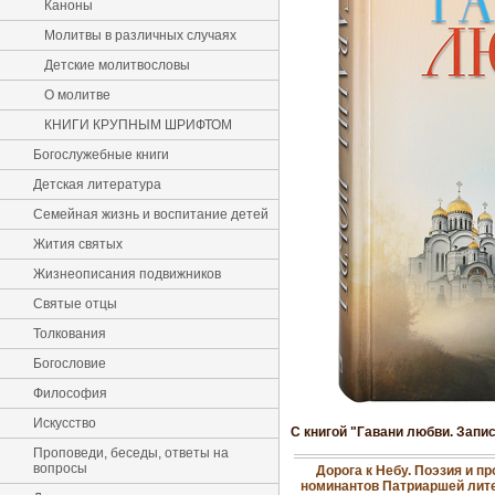
Каноны
Молитвы в различных случаях
Детские молитвословы
О молитве
КНИГИ КРУПНЫМ ШРИФТОМ
Богослужебные книги
Детская литература
Семейная жизнь и воспитание детей
Жития святых
Жизнеописания подвижников
Святые отцы
Толкования
Богословие
Философия
Искусство
С книгой "Гавани любви. Запи
Проповеди, беседы, ответы на
вопросы
Дорога к Небу. Поэзия и пр
номинантов Патриаршей лите