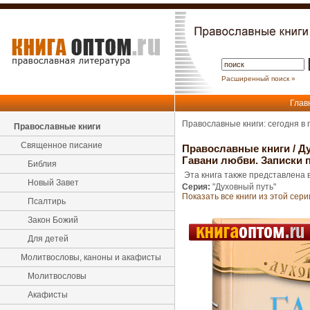
Расширенный поиск »
Глав
Православные книги: сегодня в
Православные книги
Священное писание
Православные книги
/
Ду
Гавани любви. Записки 
Библия
Эта книга также представлена в
Новый Завет
Серия:
"Духовный путь"
Показать все книги из этой сери
Псалтирь
Закон Божий
Для детей
Молитвословы, каноны и акафисты
Молитвословы
Акафисты