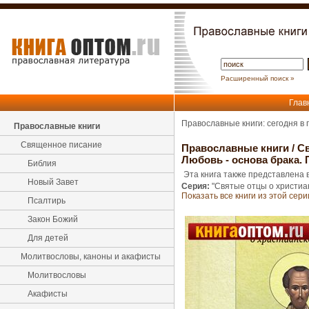
Расширенный поиск »
Глав
Православные книги: сегодня в
Православные книги
Священное писание
Православные книги
/
С
Любовь - основа брака.
Библия
Эта книга также представлена в
Новый Завет
Серия:
"Святые отцы о христиа
Показать все книги из этой сери
Псалтирь
Закон Божий
Для детей
Молитвословы, каноны и акафисты
Молитвословы
Акафисты